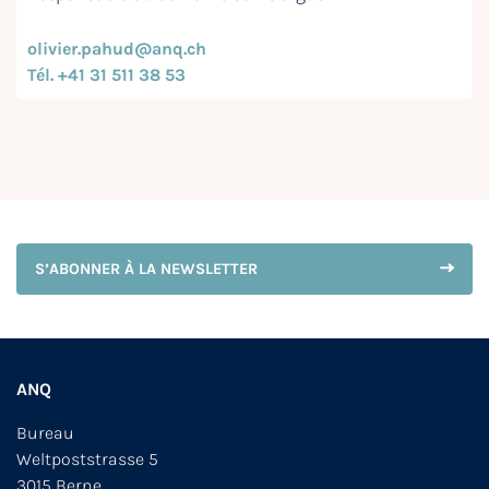
olivier.pahud@anq.ch
Tél. +41 31 511 38 53
S’ABONNER À LA NEWSLETTER
ANQ
Bureau
Weltpoststrasse 5
3015 Berne