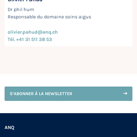
Dr phil hum
Responsable du domaine soins aigus
olivier.pahud@anq.ch
Tél. +41 31 511 38 53
S’ABONNER À LA NEWSLETTER
ANQ