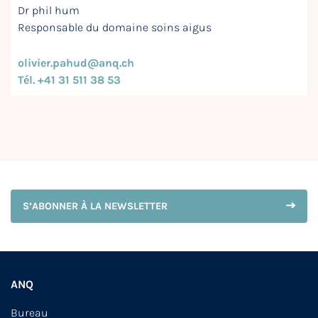
Dr phil hum
Responsable du domaine soins aigus
olivier.pahud@anq.ch
Tél. +41 31 511 38 53
S’ABONNER À LA NEWSLETTER
ANQ
Bureau