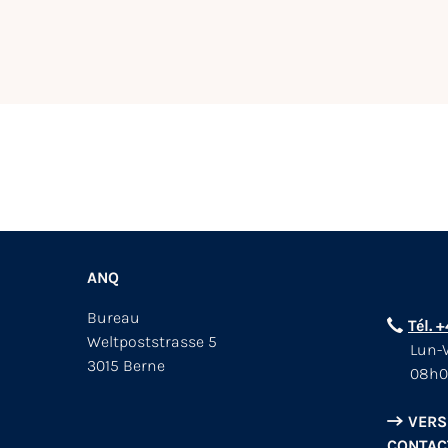
ANQ
Bureau
Tél. 
Weltpoststrasse 5
Lun-V
3015 Berne
08h0
VERS
CONTAC