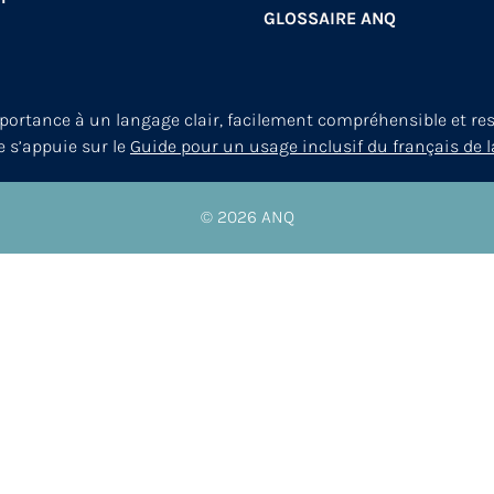
GLOSSAIRE ANQ
mportance à un langage clair, facilement compréhensible et re
le s’appuie sur le
Guide pour un usage inclusif du français de l
© 2026
ANQ