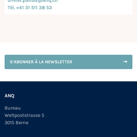
olivier.pahud@anq.ch
Tél. +41 31 511 38 53
S’ABONNER À LA NEWSLETTER
ANQ
Bureau
Weltpoststrasse 5
3015 Berne