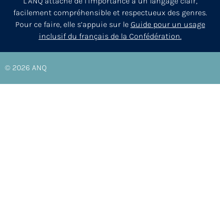
L’ANQ attache de l’importance à un langage clair,
facilement compréhensible et respectueux des genres.
Pour ce faire, elle s’appuie sur le
Guide pour un usage
inclusif du français de la Confédération.
© 2026
ANQ