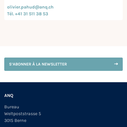
olivier.pahud@anq.ch
Tél. +41 31 511 38 53
S’ABONNER À LA NEWSLETTER
ANQ
Bureau
Weltpoststrasse 5
3015 Berne