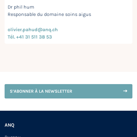
Dr phil hum
Responsable du domaine soins aigus
olivier.pahud@anq.ch
Tél. +41 31 511 38 53
S’ABONNER À LA NEWSLETTER
ANQ