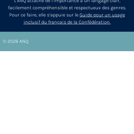
L’ANQ attache de l’importance à un langage clair,
facilement compréhensible et respectueux des genres.
Pour ce faire, elle s’appuie sur le
Guide pour un usage
inclusif du français de la Confédération.
© 2026
ANQ