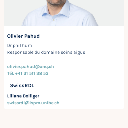
Olivier Pahud
Dr phil hum
Responsable du domaine soins aigus
olivier.pahud@anq.ch
Tél. +41 31 511 38 53
SwissRDL
Liliana Bolliger
swissrdl@ispm.unibe.ch