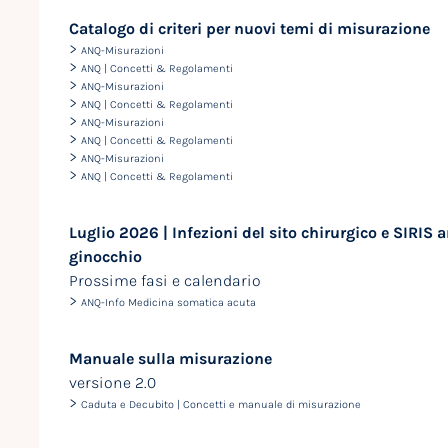
Catalogo di criteri per nuovi temi di misurazione
>
ANQ-Misurazioni
>
ANQ | Concetti & Regolamenti
>
ANQ-Misurazioni
>
ANQ | Concetti & Regolamenti
>
ANQ-Misurazioni
>
ANQ | Concetti & Regolamenti
>
ANQ-Misurazioni
>
ANQ | Concetti & Regolamenti
Luglio 2026 | Infezioni del sito chirurgico e SIRIS 
ginocchio
Prossime fasi e calendario
>
ANQ-Info Medicina somatica acuta
Manuale sulla misurazione
versione 2.0
>
Caduta e Decubito | Concetti e manuale di misurazione