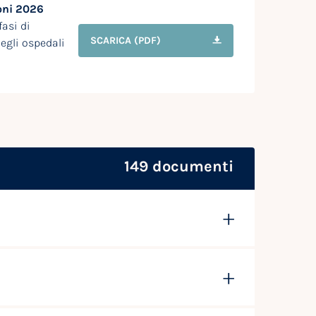
ioni 2026
asi di
SCARICA
(PDF)
egli ospedali
149 documenti