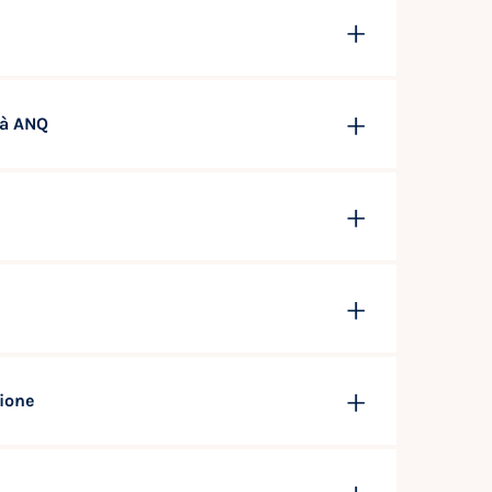
tà ANQ
zione