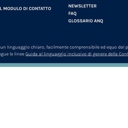
NEWSLETTER
AL MODULO DI CONTATTO
FAQ
GLOSSARIO ANQ
 un linguaggio chiaro, facilmente comprensibile ed equo dal pu
segue le linee
Guida al linguaggio inclusivo di genere della Co
© 2026
ANQ