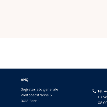
ANQ
Segretariato generale
Tel. 
Weltpoststrasse 5
Lu-ve
3015 Berna
08.00