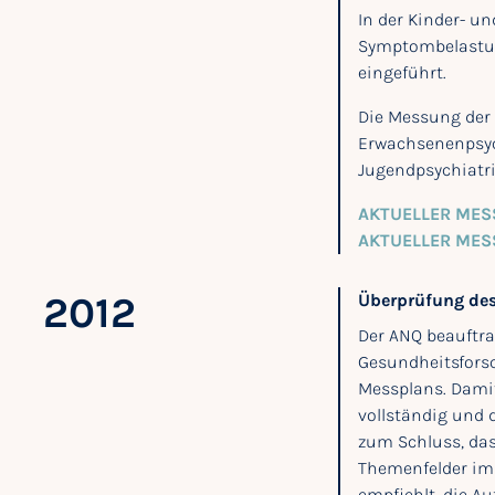
In der Kinder- u
Symptombelastun
eingeführt.
Die Messung der P
Erwachsenenpsych
Jugendpsychiatri
AKTUELLER MES
AKTUELLER MES
2012
Überprüfung de
Der ANQ beauftra
Gesundheitsforsc
Messplans. Damit
vollständig und 
zum Schluss, das
Themenfelder im
empfiehlt, die 