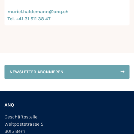
muriel.haldemann@anq.ch
Tel. +41 31 511 38 47
NEWSLETTER ABONNIEREN
ANQ
Geschäftsstelle
Weltpoststrasse 5
3015 Bern