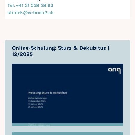
Tel. +41 31 558 58 63
studek@w-hoch2.ch
Online-Schulung: Sturz & Dekubitus |
12/2025