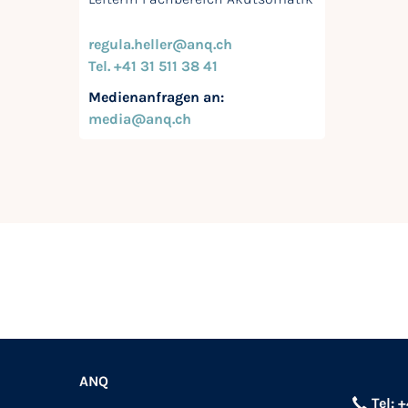
regula.heller@anq.ch
Tel. +41 31 511 38 41
Medienanfragen an:
media@anq.ch
ANQ
Tel: 