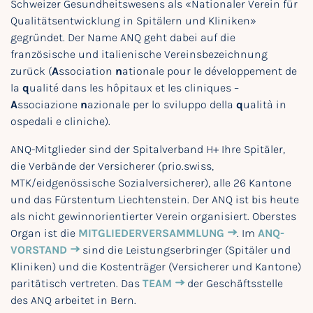
Schweizer Gesundheitswesens als «Nationaler Verein für
Qualitätsentwicklung in Spitälern und Kliniken»
gegründet. Der Name ANQ geht dabei auf die
französische und italienische Vereinsbezeichnung
zurück (
A
ssociation
n
ationale pour le développement de
la
q
ualité dans les hôpitaux et les cliniques –
A
ssociazione
n
azionale per lo sviluppo della
q
ualità in
ospedali e cliniche).
ANQ-Mitglieder sind der Spitalverband H+ Ihre Spitäler,
die Verbände der Versicherer (prio.swiss,
MTK/eidgenössische Sozialversicherer), alle 26 Kantone
und das Fürstentum Liechtenstein. Der ANQ ist bis heute
als nicht gewinnorientierter Verein organisiert. Oberstes
Organ ist die
MITGLIEDERVERSAMMLUNG
. Im
ANQ-
VORSTAND
sind die Leistungserbringer (Spitäler und
Kliniken) und die Kostenträger (Versicherer und Kantone)
paritätisch vertreten. Das
TEAM
der Geschäftsstelle
des ANQ arbeitet in Bern.