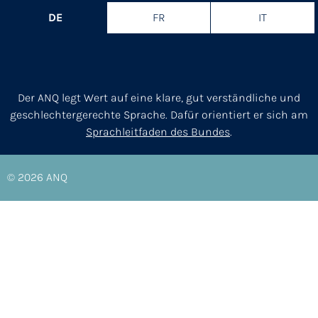
DE
FR
IT
Der ANQ legt Wert auf eine klare, gut verständliche und
geschlechtergerechte Sprache. Dafür orientiert er sich am
Sprachleitfaden des Bundes
.
© 2026
ANQ