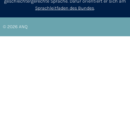
geschlechtergerechte Sprache. Dafür orientiert er sich am
Sprachleitfaden des Bundes
.
© 2026
ANQ