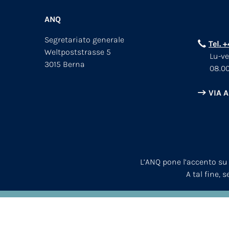
ANQ
Segretariato generale
Tel. 
Weltpoststrasse 5
Lu-ve
3015 Berna
08.00
VIA 
L’ANQ pone l’accento su
A tal fine, 