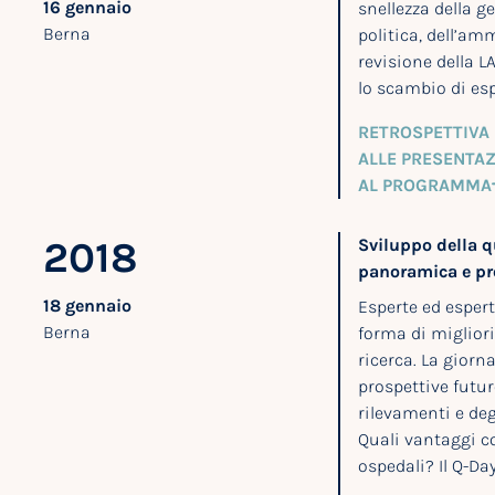
16 gennaio
snellezza della g
Berna
politica, dell’amm
revisione della L
lo scambio di esp
RETROSPETTIVA 
ALLE PRESENTAZ
AL PROGRAMMA
2018
Sviluppo della q
panoramica e pr
18 gennaio
Esperte ed espert
Berna
forma di migliori
ricerca. La giorn
prospettive futur
rilevamenti e deg
Quali vantaggi co
ospedali? Il Q-Da