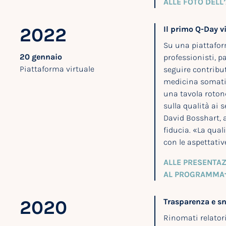
ALLE FOTO DELL
2022
Il primo Q-Day v
Su una piattafor
20 gennaio
professionisti, pa
Piattaforma virtuale
seguire contribut
medicina somatica
una tavola roton
sulla qualità ai s
David Bosshart, a
fiducia. «La qual
con le aspettative
ALLE PRESENTAZ
AL PROGRAMMA
2020
Trasparenza e sn
Rinomati relatori