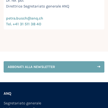
Dr. rer. pol.
Direttrice Segretariato generale ANQ
petra.busch@anq.ch
Tel. +41 31 511 38 40
ABBONATI ALLA NEWSLETTER
ANQ
Segretariato generale