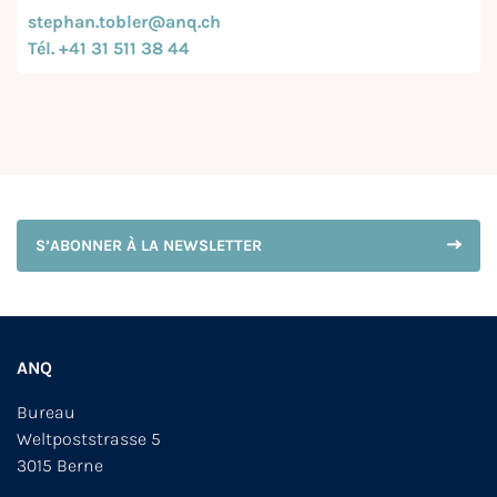
stephan.tobler@anq.ch
Tél. +41 31 511 38 44
S’ABONNER À LA NEWSLETTER
ANQ
Bureau
Weltpoststrasse 5
3015 Berne