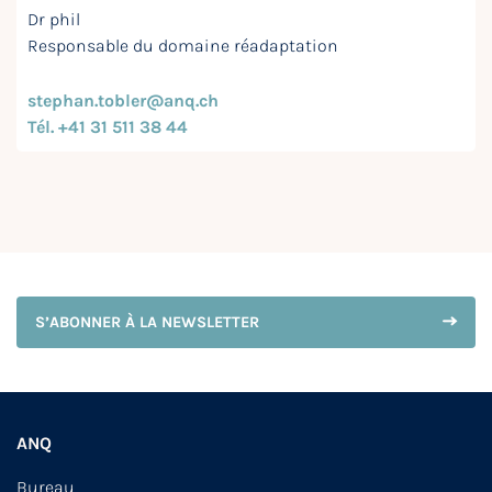
Dr phil
Responsable du domaine réadaptation
stephan.tobler@anq.ch
Tél. +41 31 511 38 44
S’ABONNER À LA NEWSLETTER
ANQ
Bureau