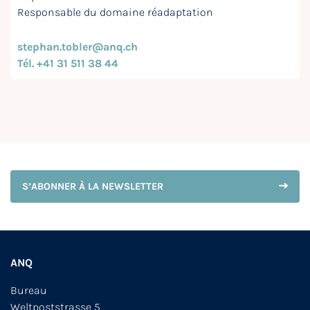
Responsable du domaine réadaptation
stephan.tobler@anq.ch
Tél. +41 31 511 38 44
S’ABONNER À LA NEWSLETTER
ANQ
Bureau
Weltpoststrasse 5