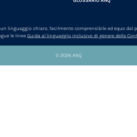
GLOSSARIO ANQ
 un linguaggio chiaro, facilmente comprensibile ed equo dal pu
segue le linee
Guida al linguaggio inclusivo di genere della Co
© 2026
ANQ