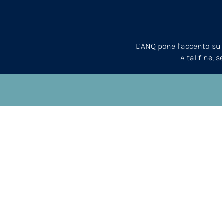
L’ANQ pone l’accento su
A tal fine, 