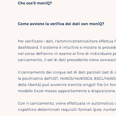
Che cos’è moniQ?
Come avviene la verifica dei dati con moniQ?
Per verificare i dati, l’amministratrice/tore effettua 
dashboard. Il sistema è intuitivo e mostra la procedu
nel corso dell’anno in esame al fine di individuare p
caricamento, il set di dati precedente viene sovrascr
Il caricamento dei cinque set di dati parziali (set d
la psichiatria dell’UST, HoNOS/HoNOSCA, BSCL/HoNOSC
della libertà) può avvenire tramite singoli file (in for
modello Excel messo appositamente a disposizione.
Con il caricamento, viene effettuata in automatico u
rispettino determinati requisiti formali (p.es. numer