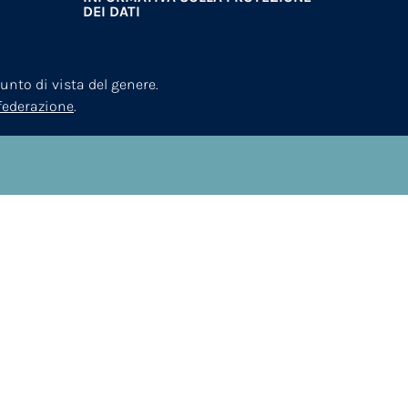
DEI DATI
nto di vista del genere.
nfederazione
.