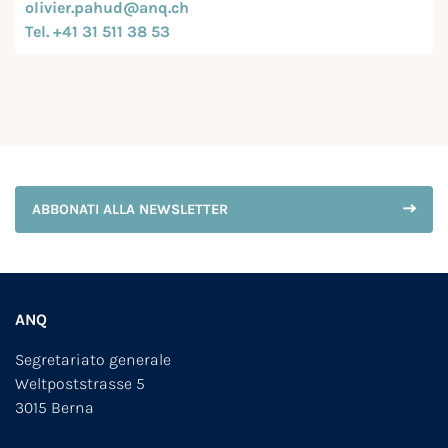
olivier.pahud@anq.ch
Tel. +41 31 511 38 53
ABBONATI ALLA NEWSLETTER
ANQ
Segretariato generale
Weltpoststrasse 5
3015 Berna