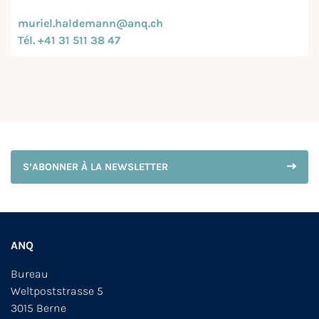
muriel.haldemann@anq.ch
Tél. +41 31 511 38 47
S’ABONNER À LA NEWSLETTER
ANQ
Bureau
Weltpoststrasse 5
3015 Berne