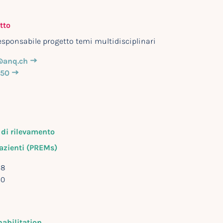
tto
esponsabile progetto temi multidisciplinari
@anq.ch
 50
 di rilevamento
azienti (PREMs)
28
30
abilitation