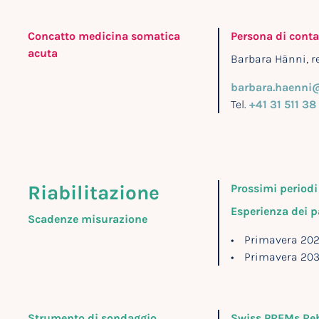
Concatto medicina somatica
Persona di conta
acuta
Barbara Hänni, r
barbara.haenni
Tel.
+41 31 511 38
Riabilitazione
Prossimi periodi
Esperienza dei p
Scadenze misurazione
Primavera 20
Primavera 20
Strumento di sondaggio
Swiss PREMs Reh