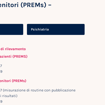
enitori (PREMs) –
Psichiatria
 di rilevamento
pazienti (PREMS)
7
29
enitori (PREMs)
7 (misurazione di routine con pubblicazione
 risultati)
29