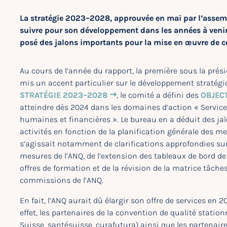
La stratégie 2023–2028, approuvée en mai par l’assemb
suivre pour son développement dans les années à venir.
posé des jalons importants pour la mise en œuvre de ce
Au cours de l’année du rapport, la première sous la prési
mis un accent particulier sur le développement stratégiq
STRATÉGIE 2023–2028
, le comité a défini des
OBJEC
atteindre dès 2024 dans les domaines d’action « Service
humaines et financières ». Le bureau en a déduit des jal
activités en fonction de la planification générale des me
s’agissait notamment de clarifications approfondies sur 
mesures de l’ANQ, de l’extension des tableaux de bord de
offres de formation et de la révision de la matrice tâc
commissions de l’ANQ.
En fait, l’ANQ aurait dû élargir son offre de services en 
effet, les partenaires de la convention de qualité station
Suisse, santésuisse, curafutura) ainsi que les partenair