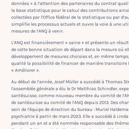
données » à l’attention des partenaires du contrat quali
la base statistique pour le calcul des contributions ains
collectées par l’Office fédéral de la statistique ou par d
simplifie les processus actuels et ouvre la voie à une ut
mesures de l’ANQ à venir.
L’ANQ est financièrement « saine » et présente un résul
de cette bonne situation de départ dans la mesure où ell
développement de mesures choisies et, en même temps, d
qualité la possibilité de financer de manière transitoir
« Améliorer ».
Au début de l’année, Josef Müller a succédé à Thomas St
l’assemblée générale a élu le Dr Matthias Schindler, exp
santésuisse, comme nouveau membre du comité de l’ANQ. 
de santésuisse au comité de l’ANQ depuis 2013. Des ch
sein de l’équipe de direction du bureau : Muriel Halde
psychiatrie à partir de mars 2023. Elle a succédé à Lind
pendant un an et a été nommée responsable des thèmes m