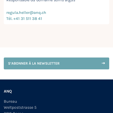
regula.heller@anq.ch
Tél. +41 31 511 38 41
S’ABONNER À LA NEWSLETTER
ANQ
Bureau
Weltpoststrasse 5