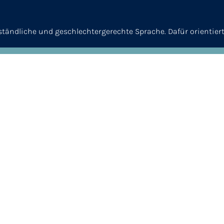
erständliche und geschlechtergerechte Sprache. Dafür orientier
© 2026
ANQ