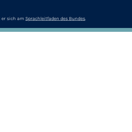
t er sich am
Sprachleitfaden des Bundes
.