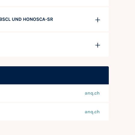
 BSCL UND HONOSCA-SR
anq.ch
anq.ch