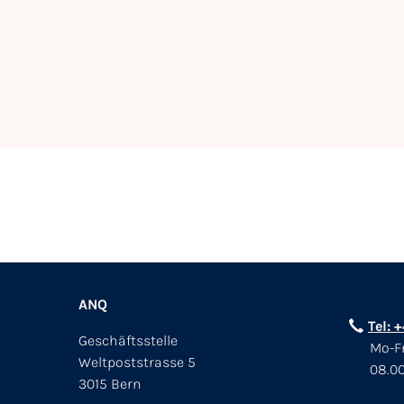
ANQ
Tel: 
Geschäftsstelle
Mo-Fr
Weltpoststrasse 5
08.00
3015 Bern