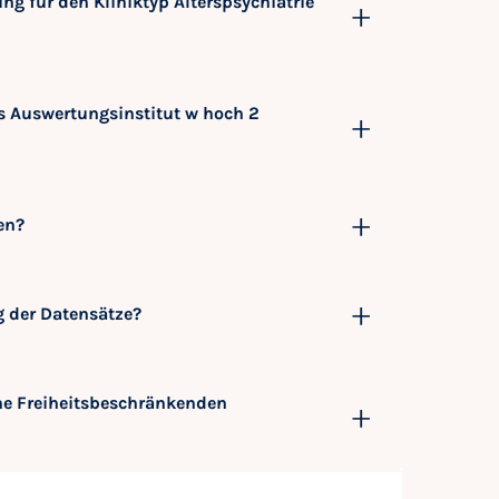
 für den Kliniktyp Alterspsychiatrie
s Auswertungsinstitut w hoch 2
en?
g der Datensätze?
ine Freiheitsbeschränkenden