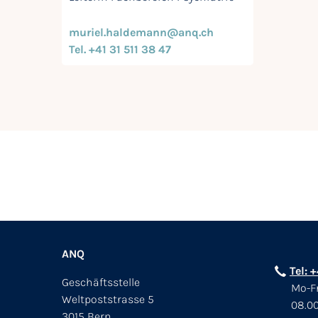
muriel.haldemann@anq.ch
Tel. +41 31 511 38 47
ANQ
Tel: 
Geschäftsstelle
Mo-Fr
Weltpoststrasse 5
08.00
3015 Bern