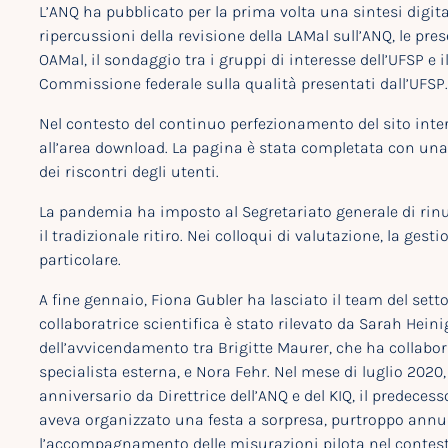
L’ANQ ha pubblicato per la prima volta una sintesi digital
ripercussioni della revisione della LAMal sull’ANQ, le pre
OAMal, il sondaggio tra i gruppi di interesse dell’UFSP e i
Commissione federale sulla qualità presentati dall’UFSP.
Nel contesto del continuo perfezionamento del sito inte
all’area download. La pagina è stata completata con una 
dei riscontri degli utenti.
La pandemia ha imposto al Segretariato generale di rinu
il tradizionale ritiro. Nei colloqui di valutazione, la g
particolare.
A fine gennaio, Fiona Gubler ha lasciato il team del settor
collaboratrice scientifica è stato rilevato da Sarah Hein
dell’avvicendamento tra Brigitte Maurer, che ha collabor
specialista esterna, e Nora Fehr. Nel mese di luglio 2020
anniversario da Direttrice dell’ANQ e del KIQ, il predeces
aveva organizzato una festa a sorpresa, purtroppo annul
l’accompagnamento delle misurazioni pilota nel contesto