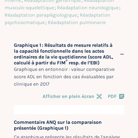
interne
;
Réadaptation gériatrique
;
Réadaptation
musculo-squelettique
;
Réadaptation neurologique
;
Réadaptation paraplégiologique
;
Réadaptation
psychosomatique
;
Réadaptation pulmonaire
Graphique 1 : Résultats de mesure relatifs à
la capacité fonctionnelle dans les actes
ordinaires de la vie quotidienne (score ADL,
®
calculé à partir du FIM
resp. de l’EBI)
Graphique en entonnoir : valeur comparative
score ADL en fonction des cas évaluables par
clinique en 2017
Afficher en plein écran
PDF
Commentaire ANQ sur la comparaison
présentée (Graphique 1)
Ce graphique présente les résultats de l’analyse