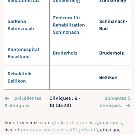
RehaClinic AG
Zollikerberg
Zollikerberg
Zentrum für
aarReha
Schinznach-
Rehabilitation
Schinznach
Bad
Schinznach
Kantonsspital
Bruderholz
Bruderholz
Baselland
Rehaklinik
Bellikon
Bellikon
précédentes
Cliniques : 6 -
suivantes 5
10 (de 72)
cliniques
5 cliniques
Vous trouverez ici un
guide de lecture des graphiques
,
des
informations sur le score ADL présenté
, ainsi que