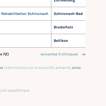
Zollikerberg
 Rehabilitation Schinznach
Schinznach-Bad
Bruderholz
Bellikon
de 72)
suivantes 5 cliniques
des
informations sur le score ADL présenté
, ainsi
culo-squelettique