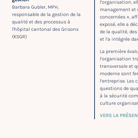
l’organisation, e
Barbara Gubler, MPH,
management et mi
responsable de la gestion de la
concernées », af
qualité et des processus à
exposé, elle a d
l'hôpital cantonal des Grisons
de la qualité, de
(KSGR)
et l’a intégrée d
La première éval
l’organisation tr
transversale et q
moderne sont fe
l’entreprise. Les
questions de qual
à la sécurité co
culture organisat
VERS LA PRÉSEN