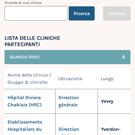
Ricerda di una clinica
Ricerca
Indietro
LISTA DELLE CLINICHE
PARTECIPANTI
SCARICA (PDF)
Nome della clinica /
Ubicazione
Luogo
Gruppo di cliniche
Hôpital Riviera
Direction
Vevey
Chablais (HRC)
générale
Etablissements
Hospitaliers du
Direction
Yverdon-