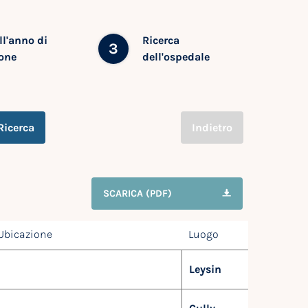
ll'anno di
Ricerca
3
one
dell'ospedale
Ricerca
Indietro
SCARICA (PDF)
Ubicazione
Luogo
Leysin