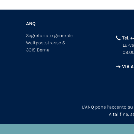
ANQ
Segretariato generale
Tel. 
Weltpoststrasse 5
Lu-ve
3015 Berna
08.00
VIA 
L’ANQ pone l’accento su
A tal fine, 