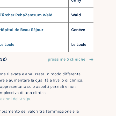
Cully
Zürcher RehaZentrum Wald
Wald
Hôpital de Beau Séjour
Genève
Le Locle
Le Locle
 32)
prossime 5 cliniche
iene rilevata e analizzata in modo differente
e e aumentare la qualità a livello di clinica,
 rappresentano solo aspetti parziali e non
mplessiva di una clinica.
razioni dell’ANQ»
.
cambiamento dei valori tra l’ammissione e la