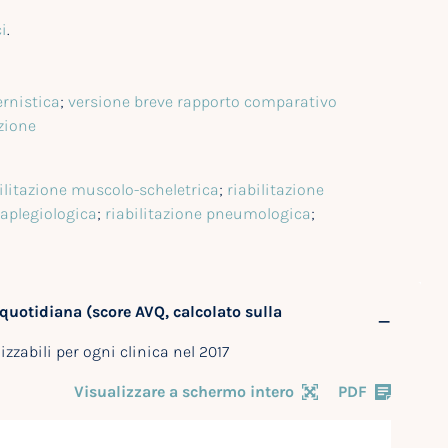
ci
.
ernistica
;
versione breve rapporto comparativo
zione
ilitazione muscolo-scheletrica
;
riabilitazione
raplegiologica
;
riabilitazione pneumologica
;
a quotidiana (score AVQ, calcolato sulla
zzabili per ogni clinica nel 2017
Visualizzare a schermo intero
PDF