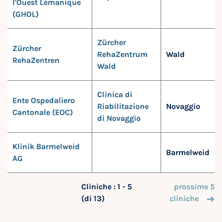
l'Ouest Lémanique
(GHOL)
Zürcher
Zürcher
RehaZentrum
Wald
RehaZentren
Wald
Clinica di
Ente Ospedaliero
Riabilitazione
Novaggio
Cantonale (EOC)
di Novaggio
Klinik Barmelweid
Barmelweid
AG
Cliniche : 1 - 5
prossime 5
(di 13)
cliniche