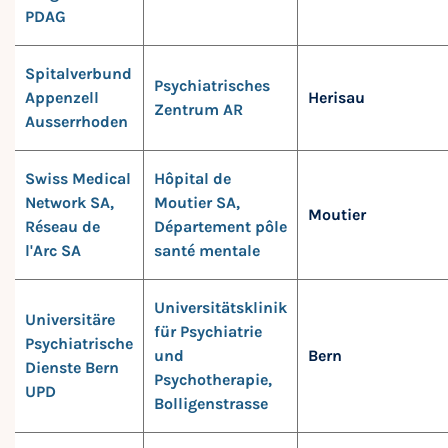
PDAG
Spitalverbund
Psychiatrisches
Appenzell
Herisau
Zentrum AR
Ausserrhoden
Swiss Medical
Hôpital de
Network SA,
Moutier SA,
Moutier
Réseau de
Département pôle
l'Arc SA
santé mentale
Universitätsklinik
Universitäre
für Psychiatrie
Psychiatrische
und
Bern
Dienste Bern
Psychotherapie,
UPD
Bolligenstrasse