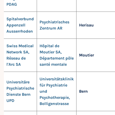
PDAG
Spitalverbund
Psychiatrisches
Appenzell
Herisau
Zentrum AR
Ausserrhoden
Swiss Medical
Hôpital de
Network SA,
Moutier SA,
Moutier
Réseau de
Département pôle
l'Arc SA
santé mentale
Universitätsklinik
Universitäre
für Psychiatrie
Psychiatrische
und
Bern
Dienste Bern
Psychotherapie,
UPD
Bolligenstrasse