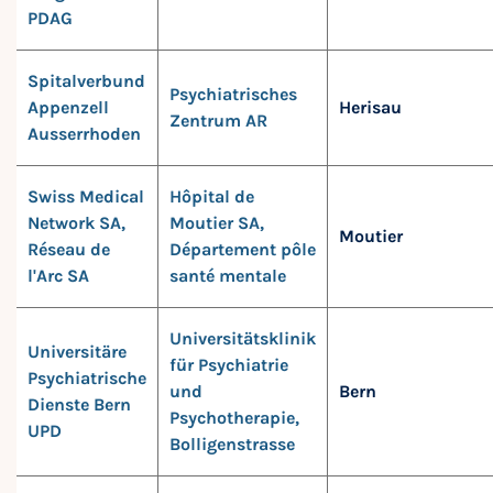
PDAG
Spitalverbund
Psychiatrisches
Appenzell
Herisau
Zentrum AR
Ausserrhoden
Swiss Medical
Hôpital de
Network SA,
Moutier SA,
Moutier
Réseau de
Département pôle
l'Arc SA
santé mentale
Universitätsklinik
Universitäre
für Psychiatrie
Psychiatrische
und
Bern
Dienste Bern
Psychotherapie,
UPD
Bolligenstrasse