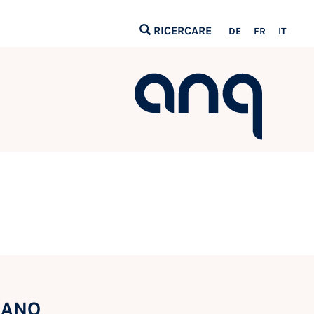
RICERCARE
DE
FR
IT
e ANQ