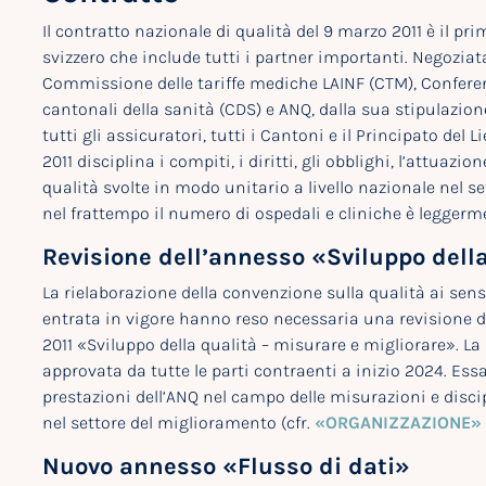
Il contratto nazionale di qualità del 9 marzo 2011 è il pr
svizzero che include tutti i partner importanti. Negoziata
Commissione delle tariffe mediche LAINF (CTM), Conferenza
cantonali della sanità (CDS) e ANQ, dalla sua stipulazione
tutti gli assicuratori, tutti i Cantoni e il Principato del
2011 disciplina i compiti, i diritti, gli obblighi, l’attuaz
qualità svolte in modo unitario a livello nazionale nel se
nel frattempo il numero di ospedali e cliniche è leggerm
Revisione dell’annesso «Sviluppo della
La rielaborazione della convenzione sulla qualità ai sensi 
entrata in vigore hanno reso necessaria una revisione d
2011 «Sviluppo della qualità – misurare e migliorare». La
approvata da tutte le parti contraenti a inizio 2024. Ess
prestazioni dell’ANQ nel campo delle misurazioni e disci
nel settore del miglioramento (cfr.
«ORGANIZZAZIONE»
Nuovo annesso «Flusso di dati»