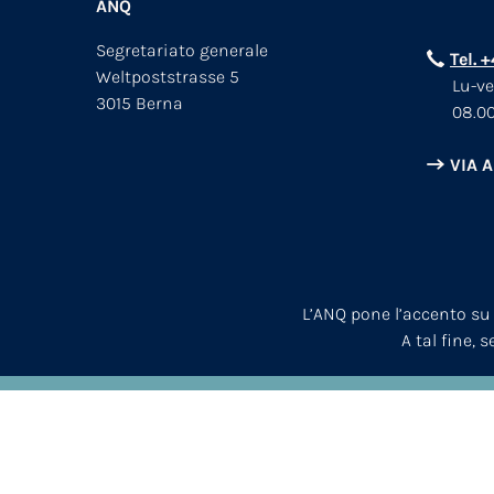
ANQ
Segretariato generale
Tel. 
Weltpoststrasse 5
Lu-ve
3015 Berna
08.00
VIA 
L’ANQ pone l’accento su
A tal fine, 