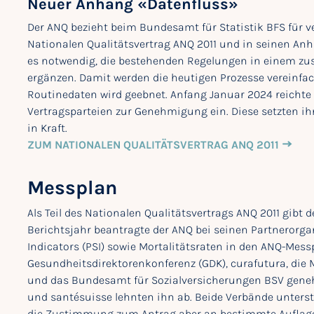
Neuer Anhang «Datenfluss»
Der ANQ bezieht beim Bundesamt für Statistik BFS für 
Nationalen Qualitätsvertrag ANQ 2011 und in seinen A
es notwendig, die bestehenden Regelungen in einem zus
ergänzen. Damit werden die heutigen Prozesse vereinfa
Routinedaten wird geebnet. Anfang Januar 2024 reichte
Vertragsparteien zur Genehmigung ein. Diese setzten i
in Kraft.
ZUM NATIONALEN QUALITÄTSVERTRAG ANQ 2011
Messplan
Als Teil des Nationalen Qualitätsvertrags ANQ 2011 gibt 
Berichtsjahr beantragte der ANQ bei seinen Partnerorg
Indicators (PSI) sowie Mortalitätsraten in den ANQ-Messp
Gesundheitsdirektorenkonferenz (GDK), curafutura, die 
und das Bundesamt für Sozialversicherungen BSV genehm
und santésuisse lehnten ihn ab. Beide Verbände unters
die Zustimmung zum Antrag aber an bestimmte Auflag