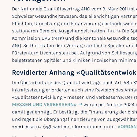
Der Nationale Qualitätsvertrag ANQ vom 9. März 2011 ist
Schweizer Gesundheitswesen, das alle wichtigen Partner e
Pflichten, Umsetzung und Finanzierung der landesweit
stationären Bereich. Ausgehandelt hatten ihn H+ Die Spit
Kommission UVG (MTK) und die kantonale Gesundheits
ANQ. Seither traten dem Vertrag sämtliche Spitäler und 
Fürstentum Liechtenstein bei. Aufgrund von Schliessun
beigetretenen Spitäler und Kliniken inzwischen minimal 
Revidierter Anhang «Qualitätsentwic
Die Überarbeitung des Qualitätsvertrags nach Art. 58a K
Inkraftsetzung erforderten auch eine Revision des Anh
«Qualitätsentwicklung – messen und verbessern». Der r
MESSEN UND VERBESSERN»
wurde per Anfang 2024 v
damit genehmigt. Er bestätigt die Finanzierung der bi
und regelt die Übergangsfinanzierung von ausgewählte
«Verbessern» (vgl. weitere Informationen unter
«ORGAN