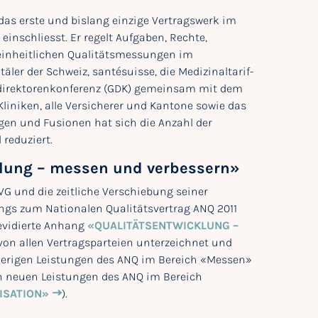
 das erste und bislang einzige Vertragswerk im
inschliesst. Er regelt Aufgaben, Rechte,
 einheitlichen Qualitätsmessungen im
äler der Schweiz, santésuisse, die Medizinaltarif-
direktorenkonferenz (GDK) gemeinsam mit dem
Kliniken, alle Versicherer und Kantone sowie das
gen und Fusionen hat sich die Anzahl der
reduziert.
klung – messen und verbessern»
VG und die zeitliche Verschiebung seiner
angs zum Nationalen Qualitätsvertrag ANQ 2011
evidierte Anhang
«QUALITÄTSENTWICKLUNG –
on allen Vertragsparteien unterzeichnet und
sherigen Leistungen des ANQ im Bereich «Messen»
n neuen Leistungen des ANQ im Bereich
ISATION»
).