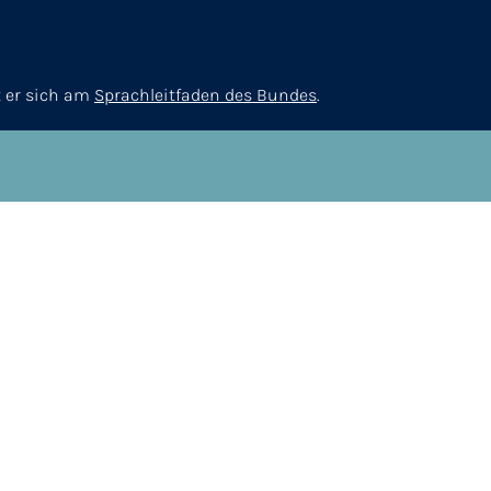
t er sich am
Sprachleitfaden des Bundes
.