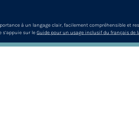
mportance à un langage clair, facilement compréhensible et re
le s’appuie sur le
Guide pour un usage inclusif du français de l
© 2026
ANQ