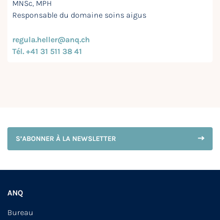
MNSc, MPH
Responsable du domaine soins aigus
regula.heller@anq.ch
Tél. +41 31 511 38 41
S’ABONNER À LA NEWSLETTER
ANQ
Bureau