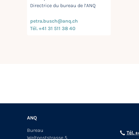
Directrice du bureau de l’ANQ
petra.busch@anq.ch
Tél. +41 31 511 38 40
ANQ
Bureau
Tél. 
Weltpoststrasse 5